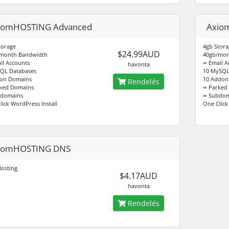
iomHOSTING Advanced
Axio
torage
4gb Stora
$24.99AUD
month Bandwidth
40gb/mon
il Accounts
∞ Email A
havonta
QL Databases
10 MySQL
on Domains
10 Addon
Rendelés
ked Domains
∞ Parked
bdomains
∞ Subdom
lick WordPress Install
One Click
iomHOSTING DNS
osting
$4.17AUD
havonta
Rendelés