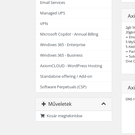
Email Services
Managed UPS
Ax
VPN
2gb S
20gb/
Microsoft Copilot - Annual Billing
∞ Ema
5 MyS
Windows 365 - Enterprise
5 Add
∞ Par
Windows 365 - Business
∞ Su
One C
AxiomCLOUD - WordPress Hosting
Standalone offering / Add-on
Ax
Software Perpetuals (CSP)
DNS H
Műveletek
Kosár megtekintése