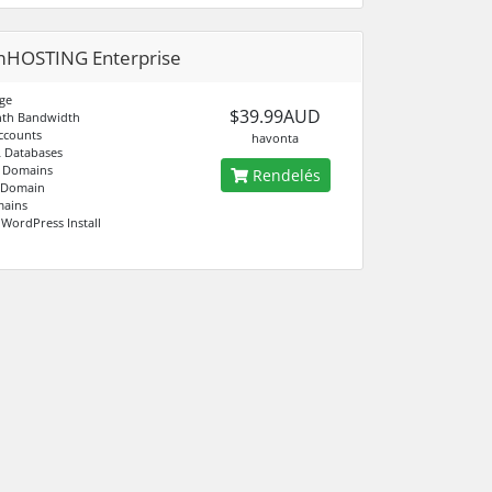
mHOSTING Enterprise
ge
$39.99AUD
th Bandwidth
ccounts
havonta
 Databases
 Domains
Rendelés
 Domain
ains
 WordPress Install