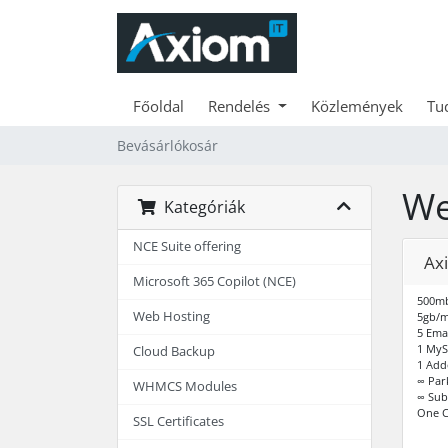
Főoldal
Rendelés
Közlemények
Tu
Bevásárlókosár
We
Kategóriák
NCE Suite offering
Ax
Microsoft 365 Copilot (NCE)
500mb
Web Hosting
5gb/
5 Ema
1 MyS
Cloud Backup
1 Ad
∞ Par
WHMCS Modules
∞ Su
One C
SSL Certificates