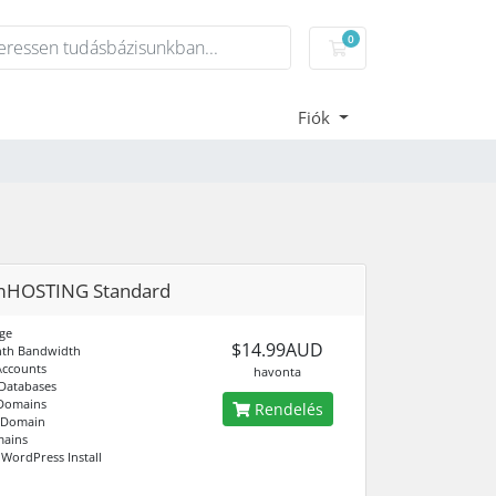
0
Bevásárlókosár
Fiók
mHOSTING Standard
ge
$14.99AUD
th Bandwidth
Accounts
havonta
Databases
Domains
Rendelés
 Domain
ains
 WordPress Install