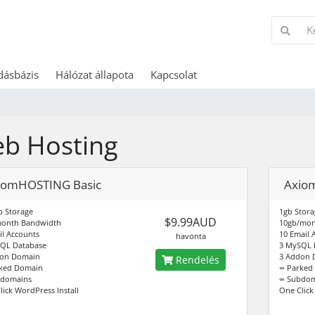
dásbázis
Hálózat állapota
Kapcsolat
b Hosting
iomHOSTING Basic
Axio
 Storage
1gb Stora
$9.99AUD
month Bandwidth
10gb/mon
il Accounts
10 Email 
havonta
QL Database
3 MySQL 
don Domain
3 Addon 
Rendelés
ked Domain
∞ Parked
bdomains
∞ Subdom
lick WordPress Install
One Click